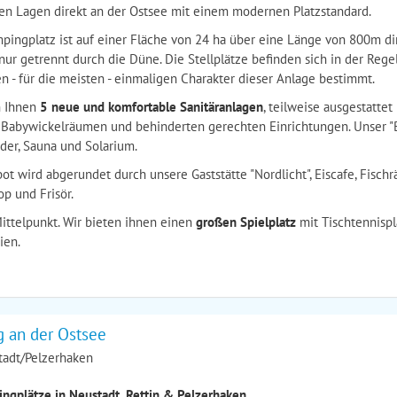
sten Lagen direkt an der Ostsee mit einem modernen Platzstandard.
pingplatz ist auf einer Fläche von 24 ha über eine Länge von 800m di
nur getrennt durch die Düne. Die Stellplätze befinden sich in der Reg
n - für die meisten - einmaligen Charakter dieser Anlage bestimmt.
n Ihnen
5 neue und komfortable Sanitäranlagen
, teilweise ausgestatte
 Babywickelräumen und behinderten gerechten Einrichtungen. Unser "B
er, Sauna und Solarium.
t wird abgerundet durch unsere Gaststätte "Nordlicht", Eiscafe, Fischr
p und Frisör.
ittelpunkt. Wir bieten ihnen einen
großen Spielplatz
mit Tischtennispl
ien.
 an der Ostsee
tadt/Pelzerhaken
ingplätze in Neustadt, Rettin & Pelzerhaken