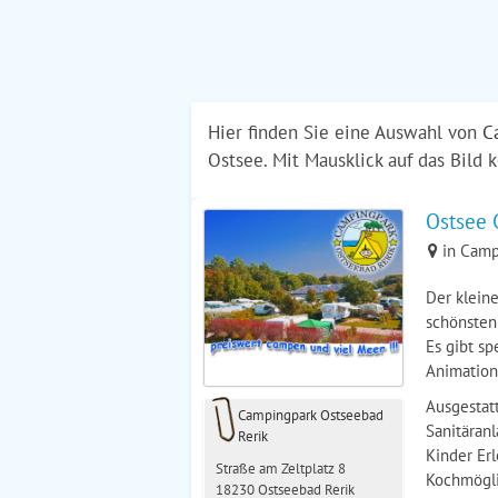
Hier finden Sie eine Auswahl von
C
Ostsee. Mit Mausklick auf das Bil
Ostsee 
in Camp
Der kleine
schönsten
Es gibt sp
Animation
Ausgestatt
Campingpark Ostseebad
Sanitäran
Rerik
Kinder Er
Straße am Zeltplatz 8
Kochmögli
18230 Ostseebad Rerik