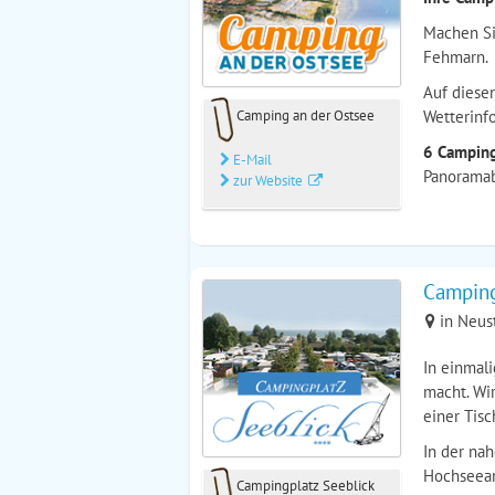
Machen Si
Fehmarn.
Auf diesen
Wetterinf
Camping an der Ostsee
6 Camping
E-Mail
Panoramab
zur Website
Camping
in Neus
In einmali
macht. Wi
einer Tisc
In der na
Hochseean
Campingplatz Seeblick