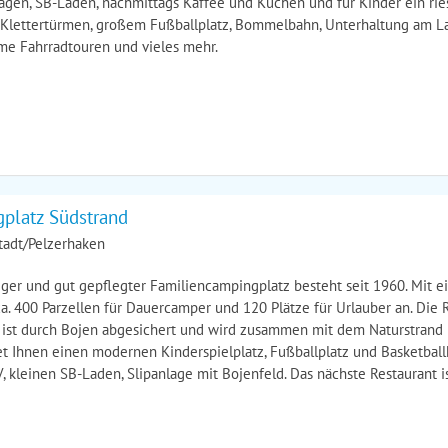
agen, SB-Laden, nachmittags Kaffee und Kuchen und für Kinder ein rie
 Klettertürmen, großem Fußballplatz, Bommelbahn, Unterhaltung am L
e Fahrradtouren und vieles mehr.
platz Südstrand
tadt/Pelzerhaken
iger und gut gepflegter Familiencampingplatz besteht seit 1960. Mit 
ca. 400 Parzellen für Dauercamper und 120 Plätze für Urlauber an. Die R
ist durch Bojen abgesichert und wird zusammen mit dem Naturstrand 
et Ihnen einen modernen Kinderspielplatz, Fußballplatz und Basketbal
, kleinen SB-Laden, Slipanlage mit Bojenfeld. Das nächste Restaurant i