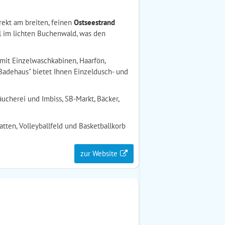
rekt am breiten, feinen
Ostseestrand
el im lichten Buchenwald, was den
t mit Einzelwaschkabinen, Haarfön,
adehaus" bietet Ihnen Einzeldusch- und
äucherei und Imbiss, SB-Markt, Bäcker,
atten, Volleyballfeld und Basketballkorb
zur Website