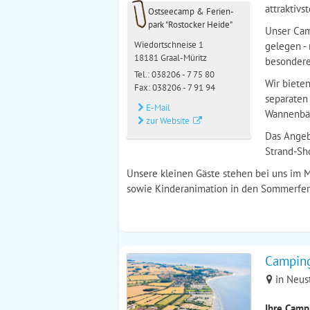
attraktiv
Ostseecamp & Ferien­
park "Rostocker Heide"
Unser Cam
Wiedortschneise 1
gelegen - 
18181 Graal-Müritz
besondere
Tel.:
038206 - 7 75 80
Wir biete
Fax: 038206 - 7 91 94
separaten
E-Mail
Wannenbäd
zur Website
Das Angebo
Strand-Sho
Unsere kleinen Gäste stehen bei uns im M
sowie Kinderanimation in den Sommerfer
Camping
in Neus
Ihre Camp