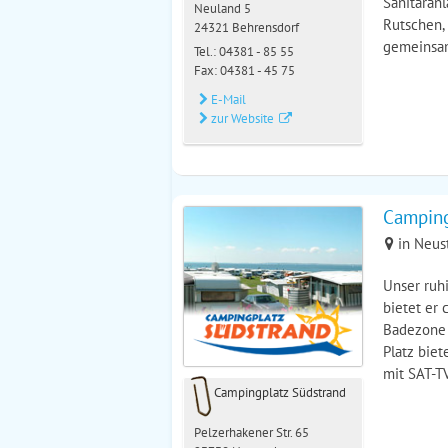
Sanitäranl
Neuland 5
Rutschen,
24321 Behrensdorf
gemeinsam
Tel.:
04381 - 85 55
Fax: 04381 - 45 75
E-Mail
zur Website
Camping
in Neus
Unser ruh
bietet er 
Badezone 
Platz biet
mit SAT-TV
Campingplatz Südstrand
Pelzerhakener Str. 65