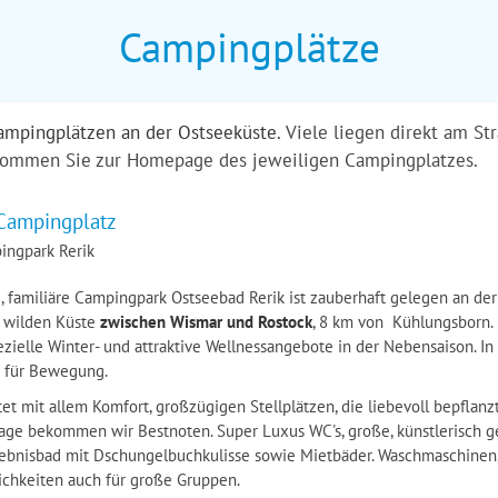
Campingplätze
ampingplätzen an der Ostseeküste.
Viele liegen direkt am St
d kommen Sie zur Homepage des jeweiligen Campingplatzes.
Campingplatz
ingpark Rerik
, familiäre Campingpark Ostseebad Rerik ist zauberhaft gelegen an de
 wilden Küste
zwischen Wismar und Rostock
, 8 km von Kühlungsborn.
ezielle Winter- und attraktive Wellnessangebote in der Nebensaison. I
 für Bewegung.
et mit allem Komfort, großzügigen Stellplätzen, die liebevoll bepflanzt 
lage bekommen wir Bestnoten. Super Luxus WC's, große, künstlerisch ge
lebnisbad mit Dschungelbuchkulisse sowie Mietbäder. Waschmaschinen, 
chkeiten auch für große Gruppen.