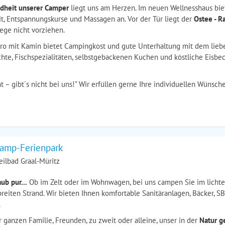
dheit unserer Camper
liegt uns am Herzen. Im neuen Wellnesshaus bie
t, Entspannungskurse und Massagen an. Vor der Tür liegt der
Ostee - R
ege nicht vorziehen.
tro mit Kamin bietet Campingkost und gute Unterhaltung mit dem liebe
chte, Fischspezialitäten, selbstgebackenen Kuchen und köstliche Eisbe
t – gibt´s nicht bei uns!" Wir erfüllen gerne Ihre individuellen Wünsch
amp-Ferienpark
ilbad Graal-Müritz
ub pur...
Ob im Zelt oder im Wohnwagen, bei uns campen Sie im licht
reiten Strand. Wir bieten Ihnen komfortable Sanitäranlagen, Bäcker, 
.
 ganzen Familie, Freunden, zu zweit oder alleine, unser in der
Natur g