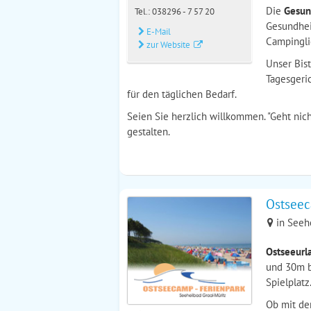
Die
Gesun
Tel.:
038296 - 7 57 20
Gesundhei
E-Mail
Campingli
zur Website
Unser Bis
Tagesgeri
für den täglichen Bedarf.
Seien Sie herzlich willkommen. "Geht nich
gestalten.
Ostseec
in Seehe
Ostseeurla
und 30m b
Spielplatz
Ob mit der