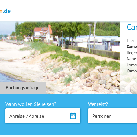
Ca
Hier 
Campi
liege
Nähe 
komme
Campi
Buchungsanfrage
Wann wollen Sie reisen?
Wer reist?
Anreise / Abreise
Personen