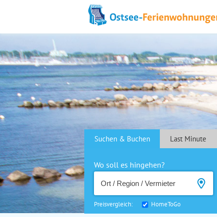
Suchen & Buchen
Last Minute
Wo soll es hingehen?
Preisvergleich:
HomeToGo