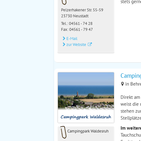
stets ger
Pelzerhakener Str. 55-59
23730 Neustadt
Tel.:
04561 - 74 28
Fax: 04561 - 79 47
E-Mail
zur Website
Camping
in Behr
Direkt am
weist die 
stehen zu
Stellplät
Im weiter
Campingpark Waldesruh
Tauchschul