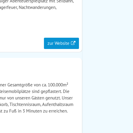
siger Abenteuerspielplatz mit Seilbahn,
agerfeuer, Nachtwanderungen,
zur Website
einer Gesamtgröße von ca. 100.000m²
eisemobilplätze sind gepflastert. Die
nur von unseren Gästen genutzt. Unser
lkorb, Tischtennisraum, Aufenthaltsraum
st zu Fuß in 3 Minuten zu erreichen.