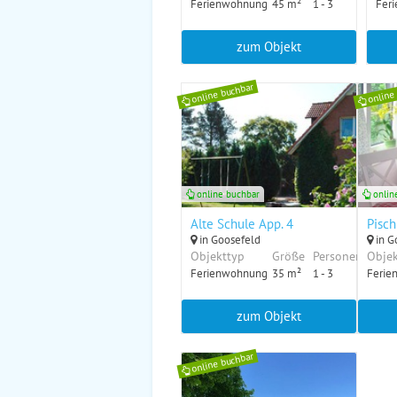
Ferienwohnung
45 m²
1 - 3
Fer
zum Objekt
online buchbar
online
online buchbar
onlin
Alte Schule App. 4
Pisch
in Goosefeld
in G
Objekttyp
Größe
Personen
Objek
Ferienwohnung
35 m²
1 - 3
Ferie
zum Objekt
online buchbar