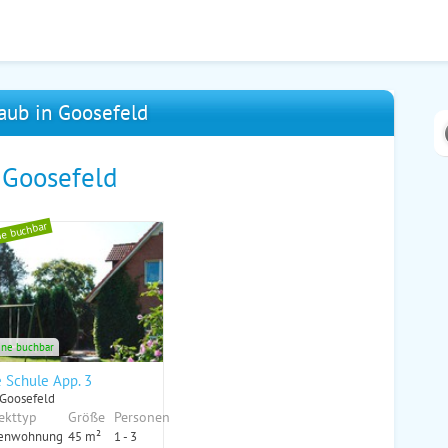
aub in Goosefeld
 Goosefeld
ne buchbar
ine buchbar
e Schule App. 3
 Goosefeld
ekttyp
Größe
Personen
ienwohnung
45 m²
1 - 3