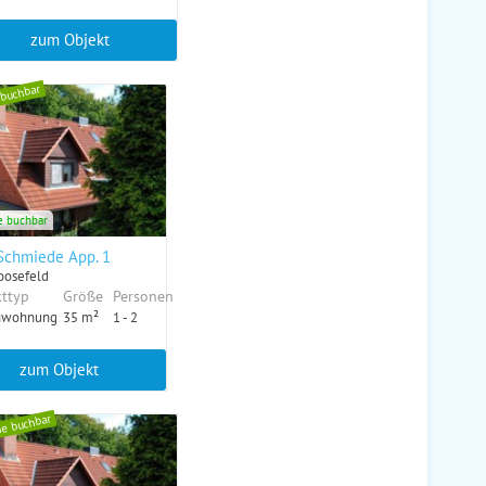
zum Objekt
 buchbar
e buchbar
Schmiede App. 1
oosefeld
ttyp
Größe
Personen
nwohnung
35 m²
1 - 2
zum Objekt
ne buchbar