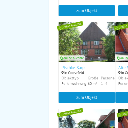
zum Objekt
online buchbar
online
online buchbar
onlin
Pischke-Sarp
Alte 
in Goosefeld
in G
Objekttyp
Größe
Personen
Objek
Ferienwohnung
60 m²
1 - 4
Ferie
zum Objekt
online buchbar
onli