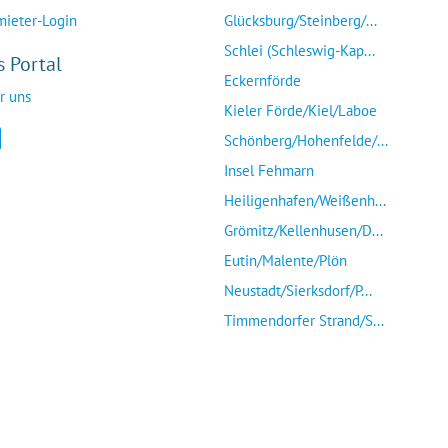
mieter-Login
Glücksburg/Steinberg/...
Schlei (Schleswig-Kap...
s Portal
Eckernförde
r uns
Kieler Förde/Kiel/Laboe
Schönberg/Hohenfelde/...
Insel Fehmarn
Heiligenhafen/Weißenh...
Grömitz/Kellenhusen/D...
Eutin/Malente/Plön
Neustadt/Sierksdorf/P...
Timmendorfer Strand/S...