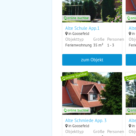
online buchbar
onl
Alte Schule App.1
Alt
in Goosefeld
in
Objekttyp
Größe
Personen
Obj
Ferienwohnung
35 m²
1 - 3
Fer
zum Objekt
online buchbar
onli
online buchbar
onl
Alte Schmiede App. 3
Alt
in Goosefeld
in
Objekttyp
Größe
Personen
Obj