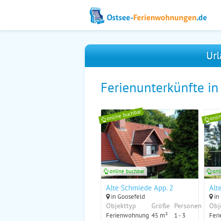
Url
Ferienunterkünfte in
online buchbar
onli
online buchbar
onl
Alte Schmiede App. 2
Alt
in Goosefeld
in
Objekttyp
Größe
Personen
Obj
Ferienwohnung
45 m²
1 - 3
Fer