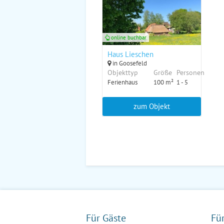
online buchbar
Haus Lieschen
in Goosefeld
Objekttyp
Größe
Personen
Ferienhaus
100 m²
1 - 5
zum Objekt
Für Gäste
Fü