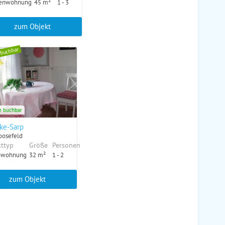
ienwohnung
45 m²
1 - 3
zum Objekt
 buchbar
e buchbar
ke-Sarp
oosefeld
ttyp
Größe
Personen
nwohnung
32 m²
1 - 2
zum Objekt