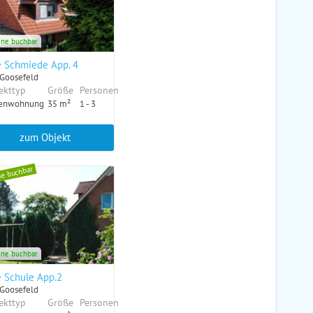
ine buchbar
e Schmiede App. 4
 Goosefeld
ekttyp
Größe
Personen
ienwohnung
35 m²
1 - 3
zum Objekt
ne buchbar
ine buchbar
e Schule App.2
 Goosefeld
ekttyp
Größe
Personen