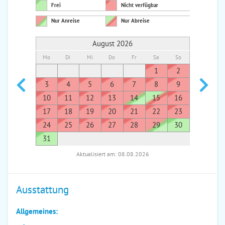
Frei
Nicht verfügbar
Nur Anreise
Nur Abreise
August 2026
Mo
Di
Mi
Do
Fr
Sa
So
Mo
Di
1
2
1
3
4
5
6
7
8
9
7
8
10
11
12
13
14
15
16
14
1
17
18
19
20
21
22
23
21
2
24
25
26
27
28
29
30
28
2
31
Aktualisiert am: 08.08.2026
Ausstattung
Allgemeines: