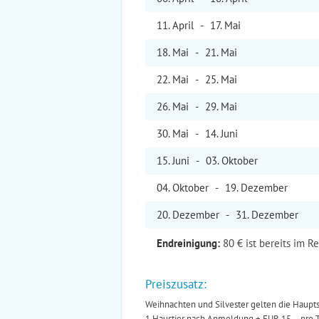
11. Apr
il
-
17. Mai
18. Mai
-
21. Mai
22. Mai
-
25. Mai
26. Mai
-
29. Mai
30. Mai
-
14. Jun
i
15. Jun
i
-
03. Okt
ober
04. Okt
ober
-
19. Dez
ember
20. Dez
ember
-
31. Dez
ember
Endreinigung:
80 € ist bereits im R
Preiszusatz:
Weihnachten und Silvester gelten die Haupts
1 Haustier nach Anmeldung + EUR 15,-- pro 