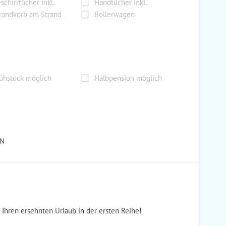
schirrtücher inkl.
Handtücher inkl.
randkorb am Strand
Bollerwagen
ühstück möglich
Halbpension möglich
AN
 Ihren ersehnten Urlaub in der ersten Reihe!