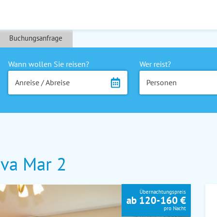
Buchungsanfrage
Wann wollen Sie reisen?
Wer reist?
Anreise / Abreise
Personen
va Mar 2
Übernachtungspreis
ab 120-160 €
pro Nacht