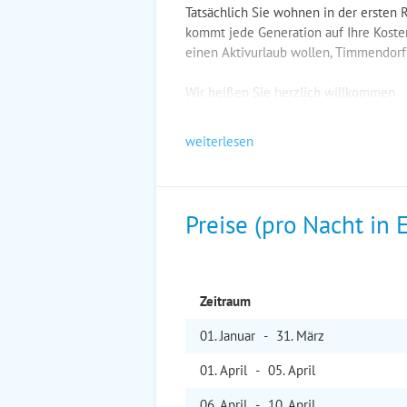
Tatsächlich Sie wohnen in der ersten 
kommt jede Generation auf Ihre Koste
einen Aktivurlaub wollen, Timmendorfe
Wir heißen Sie herzlich willkommen
weiterlesen
Preise (pro Nacht in 
Zeitraum
01. Jan
uar
-
31. Mär
z
01. Apr
il
-
05. Apr
il
06. Apr
il
-
10. Apr
il