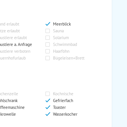
nd erlaubt
Meerblick
tze erlaubt
Sauna
ustiere erlaubt
Solarium
ustiere a. Anfrage
Schwimmbad
ustiere verboten
Haarföhn
uernhofurlaub
Bügeleisen+Brett
chenzeile
Kochnische
hlschrank
Gefrierfach
ffeemaschine
Toaster
krowelle
Wasserkocher