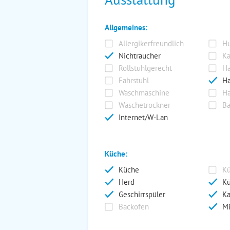
Allgemeines:
Allergikerfreundlich
Hu
Nichtraucher
Ka
Rollstuhlgerecht
Ha
Fahrstuhl
Ha
Waschmaschine
Ha
Wäschetrockner
Ba
Internet/W-Lan
Küche:
Küche
Kü
Herd
Kü
Geschirrspüler
Ka
Backofen
Mi