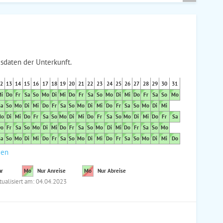
sdaten der Unterkunft.
2
13
14
15
16
17
18
19
20
21
22
23
24
25
26
27
28
29
30
31
i
Do
Fr
Sa
So
Mo
Di
Mi
Do
Fr
Sa
So
Mo
Di
Mi
Do
Fr
Sa
So
Mo
a
So
Mo
Di
Mi
Do
Fr
Sa
So
Mo
Di
Mi
Do
Fr
Sa
So
Mo
Di
Mi
o
Di
Mi
Do
Fr
Sa
So
Mo
Di
Mi
Do
Fr
Sa
So
Mo
Di
Mi
Do
Fr
Sa
o
Fr
Sa
So
Mo
Di
Mi
Do
Fr
Sa
So
Mo
Di
Mi
Do
Fr
Sa
So
Mo
a
So
Mo
Di
Mi
Do
Fr
Sa
So
Mo
Di
Mi
Do
Fr
Sa
So
Mo
Di
Mi
Do
den
ar
Mo
Nur Anreise
Mo
Nur Abreise
tualisiert am: 04.04.2023