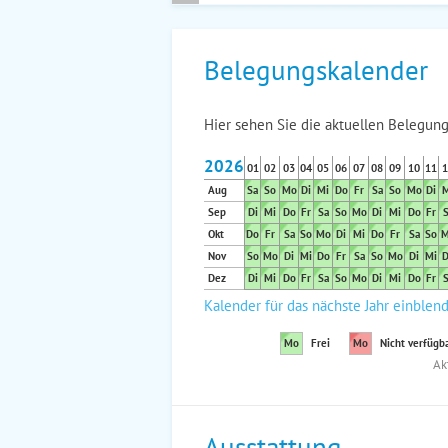
Belegungskalender
Hier sehen Sie die aktuellen Belegung
2026
01
02
03
04
05
06
07
08
09
10
11
1
Aug
Sa
So
Mo
Di
Mi
Do
Fr
Sa
So
Mo
Di
M
Sep
Di
Mi
Do
Fr
Sa
So
Mo
Di
Mi
Do
Fr
S
Okt
Do
Fr
Sa
So
Mo
Di
Mi
Do
Fr
Sa
So
M
Nov
So
Mo
Di
Mi
Do
Fr
Sa
So
Mo
Di
Mi
D
Dez
Di
Mi
Do
Fr
Sa
So
Mo
Di
Mi
Do
Fr
S
Kalender für das nächste Jahr einblen
Mo
Frei
Mo
Nicht verfügb
Ak
Ausstattung