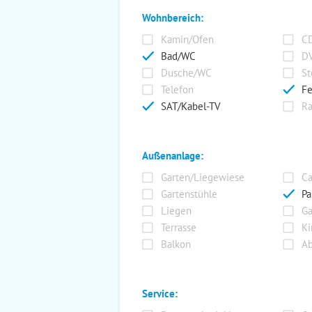
Wohnbereich:
Kamin/Ofen
CD
Bad/WC
DV
Dusche/WC
St
Telefon
Fe
SAT/Kabel-TV
Ra
Außenanlage:
Garten/Liegewiese
Ca
Gartenstühle
Pa
Liegen
Ga
Terrasse
Ki
Balkon
Ab
Service: