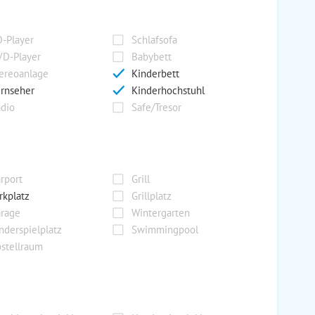
-Player
Schlafsofa
D-Player
Babybett
ereoanlage
Kinderbett
rnseher
Kinderhochstuhl
dio
Safe/Tresor
rport
Grill
rkplatz
Grillplatz
rage
Wintergarten
nderspielplatz
Swimmingpool
stellraum