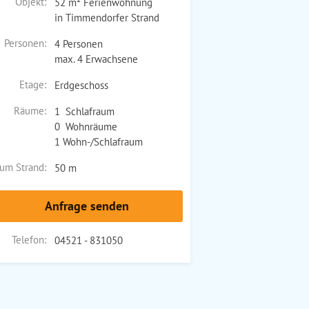
Objekt:
52 m² Ferienwohnung
in Timmendorfer Strand
Personen:
4 Personen
max. 4 Erwachsene
Etage:
Erdgeschoss
Räume:
1 Schlafraum
0 Wohnräume
1 Wohn-/Schlafraum
um Strand:
50 m
Anfrage senden
Telefon:
04521 - 831050